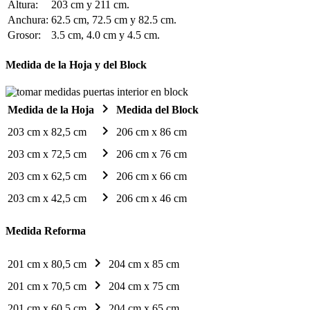
Altura:
203 cm y 211 cm.
Anchura:
62.5 cm, 72.5 cm y 82.5 cm.
Grosor:
3.5 cm, 4.0 cm y 4.5 cm.
Medida de la Hoja y del Block
chevron_right
Medida de la Hoja
Medida del Block
chevron_right
203 cm x 82,5 cm
206 cm x 86 cm
chevron_right
203 cm x 72,5 cm
206 cm x 76 cm
chevron_right
203 cm x 62,5 cm
206 cm x 66 cm
chevron_right
203 cm x 42,5 cm
206 cm x 46 cm
Medida Reforma
chevron_right
201 cm x 80,5 cm
204 cm x 85 cm
chevron_right
201 cm x 70,5 cm
204 cm x 75 cm
chevron_right
201 cm x 60,5 cm
204 cm x 65 cm