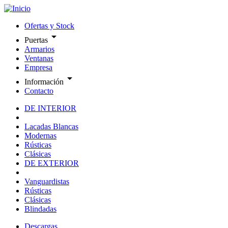
Ofertas y Stock
arrow_drop_down
Puertas
Armarios
Ventanas
Empresa
arrow_drop_down
Información
Contacto
DE INTERIOR
Lacadas Blancas
Modernas
Rústicas
Clásicas
DE EXTERIOR
Vanguardistas
Rústicas
Clásicas
Blindadas
Descargas