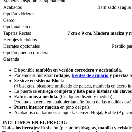
Maderas Disponibles rápidamente
Acabados
Barnizado al agua 
Opción vidrieras
Cerco
Opcional cerco
Tapetas Rectas
7 cm o 9 cm. Madera maciza y 
Herrajes incluídos
Herrajes opcionales
Pestillo p
Opción puerta corredera
Garantía
Disponible
también en versión corredera y acristalada
.
Podemos suministrar
rodapié,
frentes de armario
y puertas b
Se sirve
en sistema Block:
(4 bisagras, picaporte unificado de petaca, manivela en acero ino
La puerta se
entrega completa y lista para instalar sin clavos
Fabricamos a medida.
(Cualquier diseño y medida)
Podemos hacerla en cualquier tamaño fuera de las medidas está
Puerta interior maciza
en pino del país.
Acabados con barnices al aguak: Cerezo Nogal, Roble (Aplicar 
INCLUIMOS EN EL PRECIO:
Todos los herrajes
: Resbalón (picaporte) bisagras,
manilla y cristale