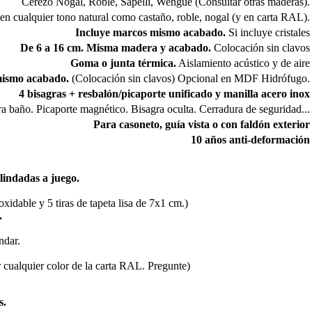
Cerezo Nogal, Roble, Sapelli, Wengué (Consultar otras maderas).
en cualquier tono natural como castaño, roble, nogal (y en carta RAL).
Incluye marcos mismo acabado.
Si incluye cristales
De 6 a 16 cm. Misma madera y acabado.
Colocación sin clavos
Goma o junta térmica.
Aislamiento acústico y de aire
mismo acabado.
(Colocación sin clavos) Opcional en MDF Hidrófugo.
4 bisagras + resbalón/picaporte unificado y manilla acero inox
ara baño. Picaporte magnético. Bisagra oculta. Cerradura de seguridad...
Para casoneto, guía vista o con faldón exterior
10 años anti-deformación
lindadas a juego.
xidable y 5 tiras de tapeta lisa de 7x1 cm.)
.
ndar.
cualquier color de la carta RAL. Pregunte)
s.