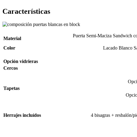
Características
Puerta Semi-Maciza Sandwich c
Material
Color
Lacado Blanco Sa
Opción vidrieras
Cercos
Opci
Tapetas
Opcio
Herrajes incluídos
4 bisagras + resbalón/pi