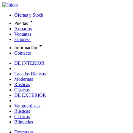
Ofertas y Stock
arrow_drop_down
Puertas
Armarios
Ventanas
Empresa
arrow_drop_down
Información
Contacto
DE INTERIOR
Lacadas Blancas
Modernas
Rústicas
Clásicas
DE EXTERIOR
Vanguardistas
Rústicas
Clásicas
Blindadas
Descargas