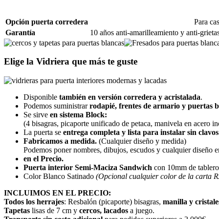
Opción puerta corredera
Para cas
Garantía
10 años anti-amarilleamiento y anti-grie
Elige la Vidriera que más te guste
Disponible
también en versión corredera y acristalada
.
Podemos suministrar
rodapié, frentes de armario y puertas b
Se sirve
en sistema Block:
(4 bisagras, picaporte unificado de petaca, manivela en acero ino
La puerta se
entrega completa y lista para instalar sin clavos
Fabricamos a medida.
(Cualquier diseño y medida)
Podemos poner nombres, dibujos, escudos y cualquier diseño en
en el Precio.
Puerta interior Semi-Maciza Sandwich
con 10mm de tablero
Color Blanco Satinado
(Opcional cualquier color de la carta 
INCLUIMOS EN EL PRECIO:
Todos los herrajes
: Resbalón (picaporte) bisagras,
manilla y cristale
Tapetas
lisas de 7 cm y
cercos, lacados
a juego.