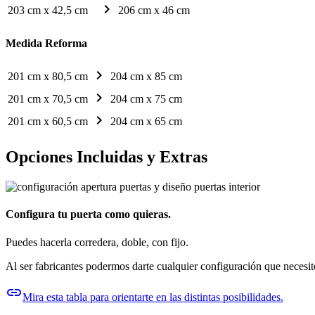
chevron_right
203 cm x 42,5 cm
206 cm x 46 cm
Medida Reforma
chevron_right
201 cm x 80,5 cm
204 cm x 85 cm
chevron_right
201 cm x 70,5 cm
204 cm x 75 cm
chevron_right
201 cm x 60,5 cm
204 cm x 65 cm
Opciones Incluidas y Extras
Configura tu puerta como quieras.
Puedes hacerla corredera, doble, con fijo.
Al ser fabricantes podermos darte cualquier configuración que necesit
link
Mira esta tabla para orientarte en las distintas posibilidades.