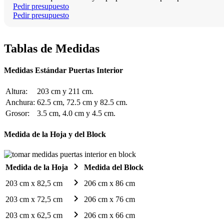
Pedir presupuesto
Pedir presupuesto
Tablas de Medidas
Medidas Estándar Puertas Interior
Altura:
203 cm y 211 cm.
Anchura:
62.5 cm, 72.5 cm y 82.5 cm.
Grosor:
3.5 cm, 4.0 cm y 4.5 cm.
Medida de la Hoja y del Block
chevron_right
Medida de la Hoja
Medida del Block
chevron_right
203 cm x 82,5 cm
206 cm x 86 cm
chevron_right
203 cm x 72,5 cm
206 cm x 76 cm
chevron_right
203 cm x 62,5 cm
206 cm x 66 cm