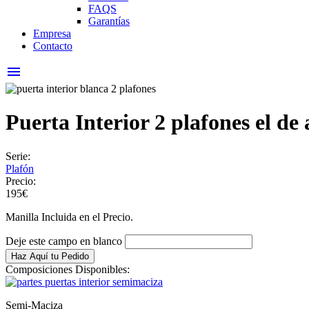
FAQS
Garantías
Empresa
Contacto
menu
Puerta Interior 2 plafones el de
Serie:
Plafón
Precio:
195€
Manilla Incluida en el Precio.
Deje este campo en blanco
Composiciones Disponibles:
Semi-Maciza