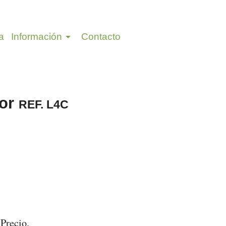
arrow_drop_down
a
Información
Contacto
ior
REF. L4C
 Precio.