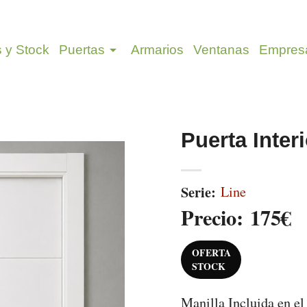
arrow_drop_down
s y Stock
Puertas
Armarios
Ventanas
Empres
Puerta Inter
Serie:
Line
Precio:
175€
OFERTA
STOCK
Manilla Incluida en el