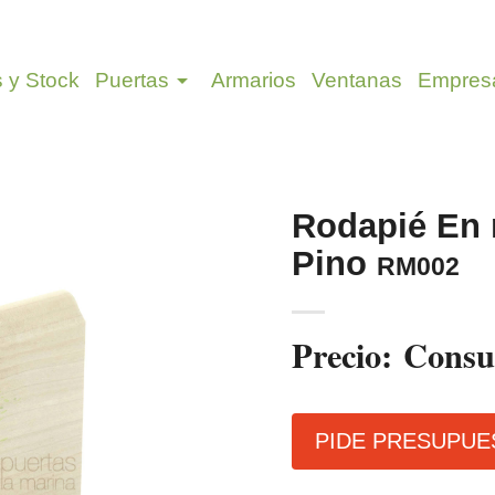
arrow_drop_down
s y Stock
Puertas
Armarios
Ventanas
Empres
Rodapié En
Pino
RM002
Precio:
Consu
PIDE PRESUPUE