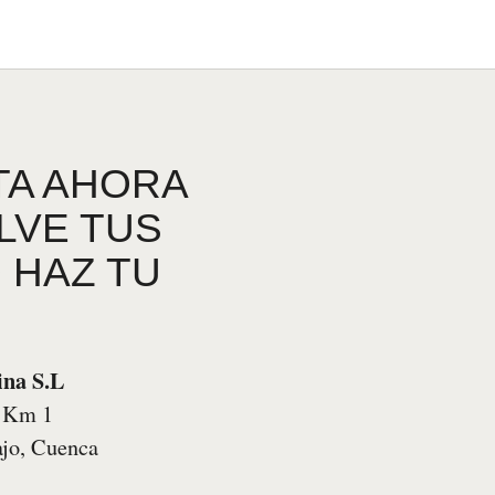
TA AHORA
LVE TUS
 HAZ TU
ina S.L
 , Km 1
ajo, Cuenca