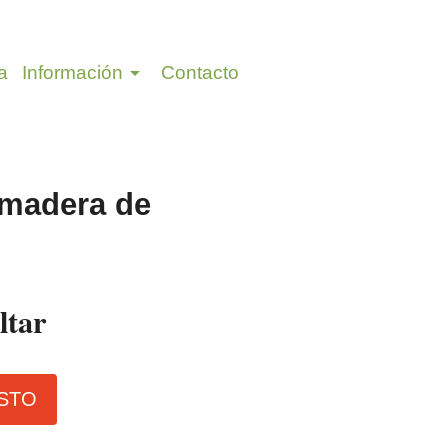
arrow_drop_down
a
Información
Contacto
 madera de
ltar
STO